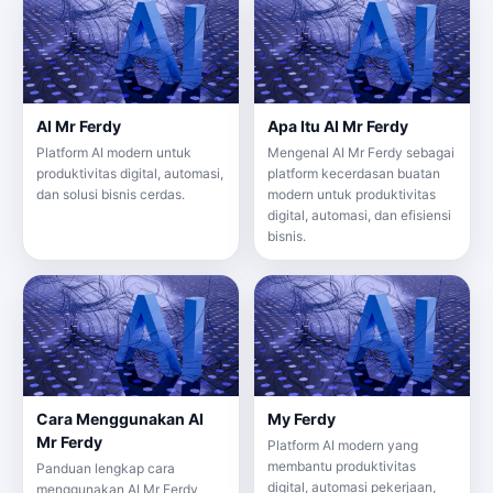
AI Mr Ferdy
Apa Itu AI Mr Ferdy
Platform AI modern untuk
Mengenal AI Mr Ferdy sebagai
produktivitas digital, automasi,
platform kecerdasan buatan
dan solusi bisnis cerdas.
modern untuk produktivitas
digital, automasi, dan efisiensi
bisnis.
Cara Menggunakan AI
My Ferdy
Mr Ferdy
Platform AI modern yang
membantu produktivitas
Panduan lengkap cara
digital, automasi pekerjaan,
menggunakan AI Mr Ferdy