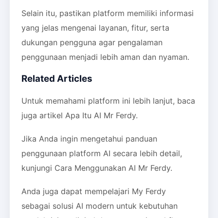
Selain itu, pastikan platform memiliki informasi
yang jelas mengenai layanan, fitur, serta
dukungan pengguna agar pengalaman
penggunaan menjadi lebih aman dan nyaman.
Related Articles
Untuk memahami platform ini lebih lanjut, baca
juga artikel
Apa Itu AI Mr Ferdy
.
Jika Anda ingin mengetahui panduan
penggunaan platform AI secara lebih detail,
kunjungi
Cara Menggunakan AI Mr Ferdy
.
Anda juga dapat mempelajari
My Ferdy
sebagai solusi AI modern untuk kebutuhan