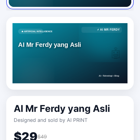
AI Mr Ferdy yang Asli
Designed and sold by AI PRINT
$29
$49